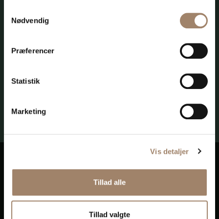
Samtykkevalg
Nødvendig
Præferencer
Statistik
Alexander Møller-
Alexander Hoyer Olsen
Advokat
Heuer
Marketing
Advokatfuldmægtig
Vis detaljer
UNIVERSADVOKATER
Tillad alle
Vestergade 3
rnDK-8000 Aarhus C
Tillad valgte